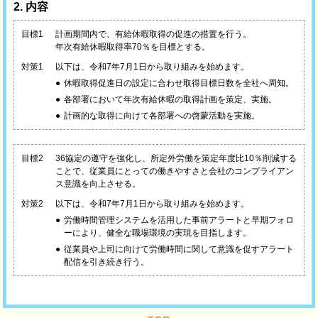
2. 内容
目標1
計画期間内で、有給休暇取得の促進の措置を行う。
年次有給休暇取得率70％を目標とする。
対策1
以下は、令和7年7月1日から取り組みを始めます。
休暇取得促進日の設定に合わせ取得目標日数を全社へ周知。
各部署において年次有給休暇の取得計画を策定、実施。
計画的な取得に向けて各部署への啓蒙活動を実施。
目標2
36協定の遵守を強化し、所定外労働を策定年度比10％削減する
ことで、従業員にとっての働きやすさと会社のコンプライアン
ス意識を向上させる。
対策2
以下は、令和7年7月1日から取り組みを始めます。
労働時間管理システムを活用した事前アラートと早期フォロ
ーにより、健全な職場環境の実現を目指します。
従業員や上司に向けて労働時間に関して意識を促すアラート
配信を引き続き行う。